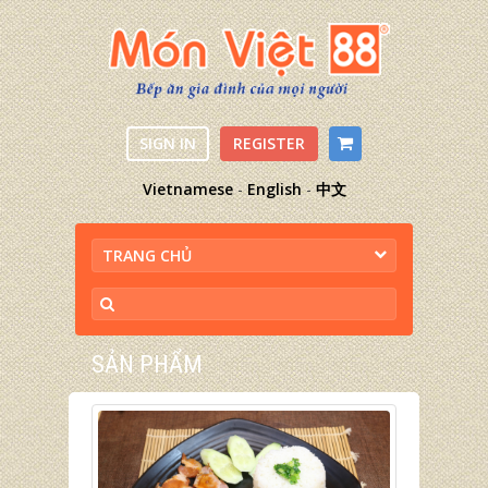
SIGN IN
REGISTER
Vietnamese
-
English
-
中文
TRANG CHỦ
SẢN PHẨM