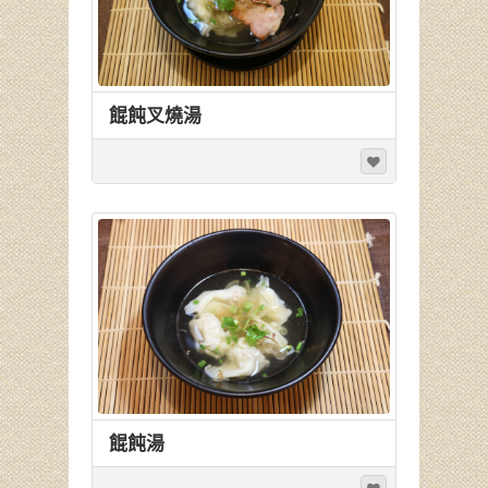
餛飩叉燒湯
餛飩湯