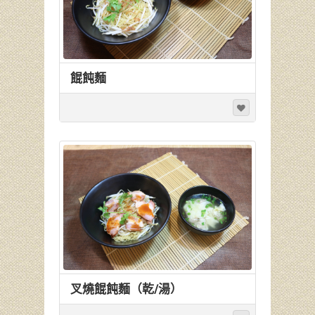
餛飩麵
叉燒餛飩麵（乾/湯）