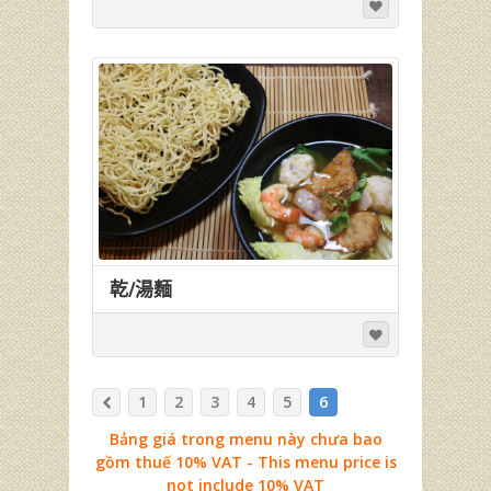
乾/湯麵
1
2
3
4
5
6
Bảng giá trong menu này chưa bao
gồm thuế 10% VAT - This menu price is
not include 10% VAT