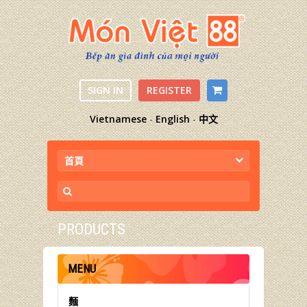
SIGN IN
REGISTER
Vietnamese
-
English
-
中文
首頁
PRODUCTS
MENU
麵