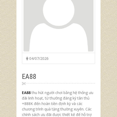
04/07/2026
EA88
EA88
thu hút người chơi bằng hệ thống ưu
đãi linh hoạt, từ thưởng đăng ký tân thủ
+888K đến hoàn tiền định kỳ và các
chương trình quà tặng thường xuyên. Các
chính sách ưu đãi được thiết kế để hỗ trợ