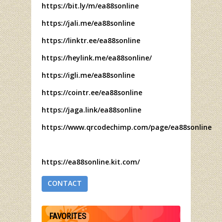
https://bit.ly/m/ea88sonline
https://jali.me/ea88sonline
https://linktr.ee/ea88sonline
https://heylink.me/ea88sonline/
https://igli.me/ea88sonline
https://cointr.ee/ea88sonline
https://jaga.link/ea88sonline
https://www.qrcodechimp.com/page/ea88sonline
https://ea88sonline.kit.com/
CONTACT
FAVORITES