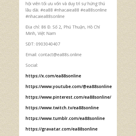
hội viên tối ưu vốn và duy trì sự hứng thú
lâu dài. #ea88 #nhacaiea88 #ea88sonline
#nhacaiea88sonline
Địa chỉ: 86 Đ. Số 2, Phú Thuận, Hồ Chí
Minh, Việt Nam
SĐT: 0903040407
Email: contact@ea88s.online
Social:
https://x.com/ea88sonline
https://www.youtube.com/@ea88sonline
https://www.pinterest.com/ea88sonline/
https://www.twitch.tv/ea88sonline
https://www.tumblr.com/ea88sonline
https://gravatar.com/ea88sonline