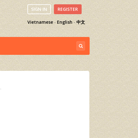
SIGN IN
REGISTER
Vietnamese
-
English
-
中文