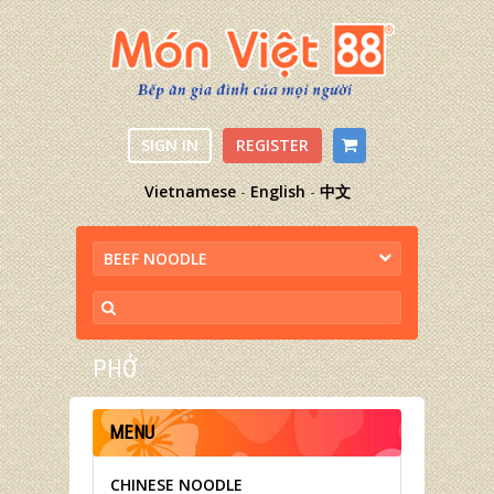
SIGN IN
REGISTER
Vietnamese
-
English
-
中文
BEEF NOODLE
PHỞ
MENU
CHINESE NOODLE