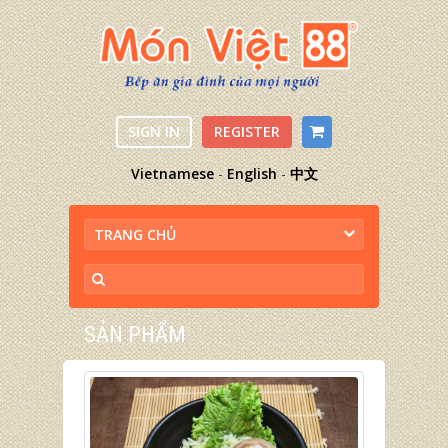
SIGN IN
REGISTER
Vietnamese
-
English
-
中文
TRANG CHỦ
SẢN PHẨM