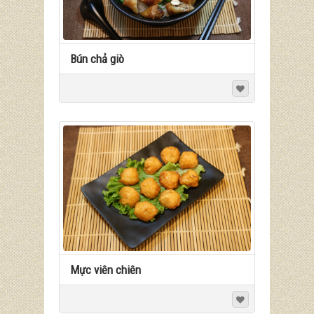
Bún chả giò
Mực viên chiên