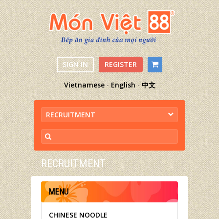
SIGN IN
REGISTER
Vietnamese
-
English
-
中文
RECRUITMENT
RECRUITMENT
MENU
CHINESE NOODLE